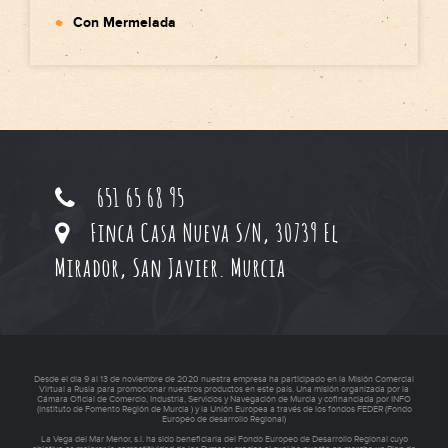
Con Mermelada
651 65 68 95
Finca Casa Nueva S/N, 30739 El
Mirador, San Javier. Murcia
Desde el día 9 al 13 de noviembre de 2020 nuestra empresa ha participado en la Misión Comercial
Virtual a Rusia para promocionar nuestros productos en este país. Una misión organizada por la
Cámara Oficial de Comercio, Industria, Servicios y Navegación de Murcia y cofinanciada por INFO
(Instituto de Fomento Región de Murcia ) y la Unión Europea a través de los fondos FEDER (Fondo
Europeo de desarrollo Regional)
La Vega del Mar Menor, s.l. ha sido beneficiaria del Fondo Europeo de Desarrollo Regional cuyo