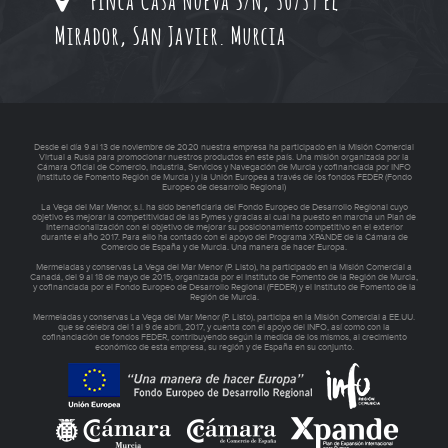
Mirador, San Javier. Murcia
Desde el día 9 al 13 de noviembre de 2020 nuestra empresa ha participado en la Misión Comercial
Virtual a Rusia para promocionar nuestros productos en este país. Una misión organizada por la
Cámara Oficial de Comercio, Industria, Servicios y Navegación de Murcia y cofinanciada por INFO
(Instituto de Fomento Región de Murcia ) y la Unión Europea a través de los fondos FEDER (Fondo
Europeo de desarrollo Regional)
La Vega del Mar Menor, s.l. ha sido beneficiaria del Fondo Europeo de Desarrollo Regional cuyo
objetivo es mejorar la competitividad de las Pymes y gracias al cual ha puesto en marcha un Plan de
Internacionalización con el objetivo de mejorar su posicionamiento competitivo en el exterior
durante el año 2017. Para ello ha contado con el apoyo del Programa XPANDE de la Cámara de
Comercio de España y de Murcia. Una manera de hacer Europa.
Mermeladas y conservas La Vega del Mar Menor (P. Listo), ha participado en la Misión Comercial a
Canadá, del 9 al 18 de mayo de 2015, organizada por el Instituto de Fomento de la Región de Murcia,
y cofinanciada por el Fondo Europeo de Desarrollo Regional (FEDER) y el Instituto de Fomento de la
Región de Murcia.
Mermeladas y conservas La Vega del Mar Menor (P. Listo), participa en la Misión Comercial a EE.UU.
que se celebra del 1 al 9 de abril, 2017, y cuenta con el apoyo del INFO, así como con la
cofinanciación de fondos FEDER, contribuyendo según la medida de los mismos, al crecimiento
económico de esta empresa, su región y de España en su conjunto.