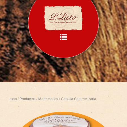
Inicio
Que hacemos
Como lo hacemos
Productos
Recetas
Contacto
Inicio
/
Productos
/
Mermeladas
/ Cebolla Caramelizada
Idioma: