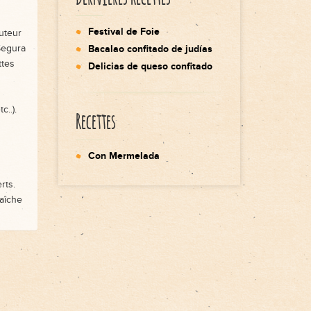
Festival de Foie
uteur
 Segura
Bacalao confitado de judías
ttes
Delicias de queso confitado
..).
Recettes
Con Mermelada
rts.
raîche