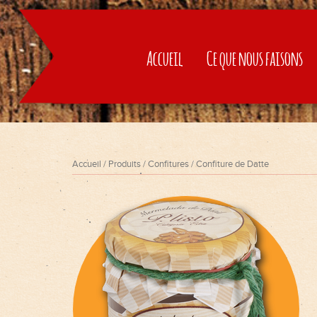
Accueil
Accueil
Ce que nous faisons
Ce que nous faisons
Comment on fait
Produits
Accueil
/
Produits
/
Confitures
/ Confiture de Datte
Contact
Langue :
Español