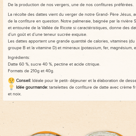
De la production de nos vergers, une de nos confitures préférées.
La récolte des dattes vient du verger de notre Grand- Père Jésus, a
de la confiture en question. Notre palmeraie, baignée par la rivière
et entourée de la Vallée de Ricote si caractéristiques, donne des da
d’un goût et d’une teneur sucrée exquise.
Les dattes apportent une grande quantité de calories, vitamines (du
groupe B et la vitamine D) et mineraux (potassium, fer, magnésium, etc
Ingrédients:
Datte 60 %, sucre 40 %, pectine et acide citrique.
Formats de 210g et 40g.
Conseil:
Idéale pour le petit- déjeuner et la élaboration de desse
Idée gourmande:
tartelettes de confiture de datte avec crème f
et noix.