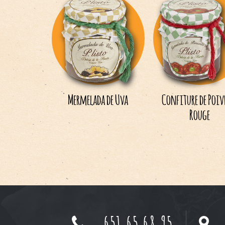
Mermelada de Uva
Confiture de Poi
Rouge
651 65 68 95
Fi