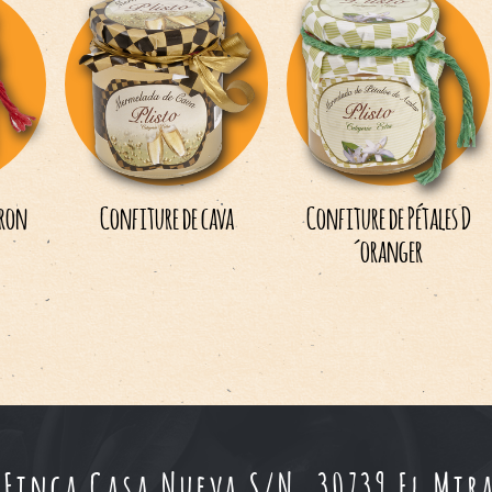
vron
Confiture de cava
Confiture de Pétales D
´oranger
nca Casa Nueva S/N, 30739 El Mira